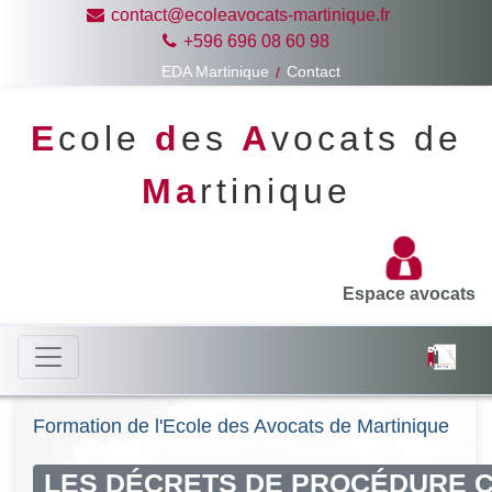
contact@ecoleavocats-martinique.fr
+596 696 08 60 98
EDA Martinique
Contact
E
cole
d
es
A
vocats de
Ma
rtinique
Espace avocats
Formation de l'Ecole des Avocats de Martinique
LES DÉCRETS DE PROCÉDURE CI