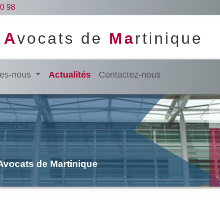
0 98
s
A
vocats de
Ma
rtinique
es-nous
Actualités
Contactez-nous
 Avocats de Martinique